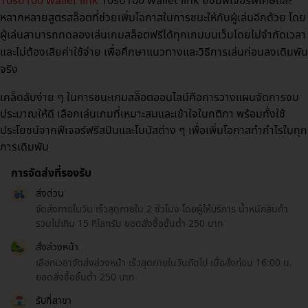
10รับ100 wallet link
10รับ100 wallet link ยังมีฟีเจอร์พิเศษและ
หลากหลายสูตรสล็อตที่ช่วยเพิ่มโอกาสในการชนะให้กับผู้เล่นอีกด้วย โดย
ผู้เล่นสามารถทดลองเล่นเกมสล็อตฟรีได้ทุกเกมบนเว็บโดยไม่จำกัดเวลา
และไม่ต้องเสียค่าใช้จ่าย เพื่อศึกษาแนวทางและวิธีการเล่นก่อนลงเดิมพัน
จริง
เคล็ดลับง่าย ๆ ในการชนะเกมสล็อตออนไลน์คือการวางแผนจัดการงบ
ประมาณให้ดี เลือกเล่นเกมที่เหมาะสมและเข้าใจในกติกา พร้อมทั้งใช้
ประโยชน์จากฟีเจอร์ฟรีสปินและโบนัสต่าง ๆ เพื่อเพิ่มโอกาสทำกำไรในทุก
การเดิมพัน
การจัดส่งที่รองรับ
ส่งด่วน
จัดส่งภายในวัน เร็วสุดภายใน 2 ชั่วโมง โดยผู้ให้บริการ น้ำหนักสินค้า
รวมไม่เกิน 15 กิโลกรัม ยอดสั่งซื้อขั้นต่ำ 250 บาท
สั่งล่วงหน้า
เลือกเวลาจัดส่งล่วงหน้า เร็วสุดภายในวันถัดไป เมื่อสั่งก่อน 16:00 น.
ยอดสั่งซื้อขั้นต่ำ 250 บาท
รับที่สาขา