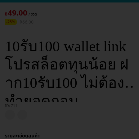
49.00
฿
/ ขวด
฿
66.00
-25%
10รับ100 wallet link
โปรสล็อตทุนน้อย ฝ
าก10รับ100 ไม่ต้อง
ทำยอดถอน
ID: 711
รายละเอียดสินค้า